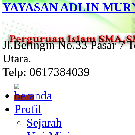
YAYASAN ADLIN MUR
Jl.Beringin No.33 Pasar 7 
Utara.
Telp: 0617384039
Profil
Sejarah