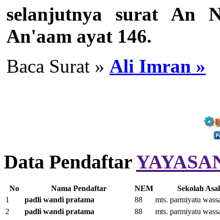
selanjutnya surat An 
An'aam ayat 146.
Baca Surat »
Ali Imran »
Data Pendaftar
YAYASA
No
Nama Pendaftar
NEM
Sekolah Asal
1
padli wandi pratama
88
mts. parmiyatu wass
2
padli wandi pratama
88
mts. parmiyatu wass