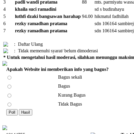
3
padli wandi pratama
88
mts. parmiyatu wass
4
khaila suci ramadini
sd s budirahayu
5
luthfi dzaki bangsawan harahap
94.00
hikmatul fadhillah
6
rezky ramadhan pratama
sdn 106164 sambirej
7
rezky ramadhan pratama
sdn 106164 sambirej
:
Daftar Ulang
:
Tidak memenuhi syarat/ belum dimoderasi
* Untuk mengetahui hasil moderasi, silahkan menunggu maksima
Apakah Website ini memberikan info yang bagus?
Bagus sekali
Bagus
Kurang Bagus
Tidak Bagus