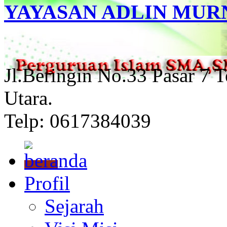
YAYASAN ADLIN MUR
Jl.Beringin No.33 Pasar 7 
Utara.
Telp: 0617384039
Profil
Sejarah