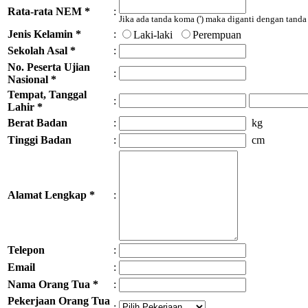
Rata-rata NEM *
:
Jika ada tanda koma (') maka diganti dengan tanda t
Jenis Kelamin *
:
Laki-laki
Perempuan
Sekolah Asal *
:
No. Peserta Ujian
:
Nasional *
Tempat, Tanggal
:
Lahir *
Berat Badan
:
kg
Tinggi Badan
:
cm
Alamat Lengkap *
:
Telepon
:
Email
:
Nama Orang Tua *
:
Pekerjaan Orang Tua
: