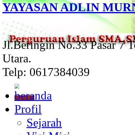
YAYASAN ADLIN MUR
Jl.Beringin No.33 Pasar 7 
Utara.
Telp: 0617384039
Profil
Sejarah