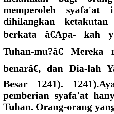
memperoleh syafa'at i
dihilangkan ketakuta
berkata â€Apa- kah y
Tuhan-mu?â€ Mereka 
benarâ€, dan Dia-lah
Besar 1241). 1241).A
pemberian syafa'at han
Tuhan. Orang-orang yang 