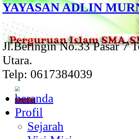
YAYASAN ADLIN MUR
Jl.Beringin No.33 Pasar 7 
Utara.
Telp: 0617384039
Profil
Sejarah